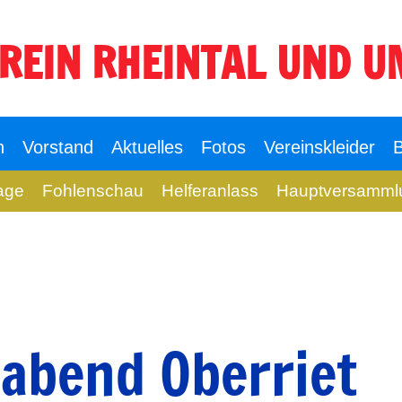
REIN RHEINTAL UND 
n
Vorstand
Aktuelles
Fotos
Vereinskleider
B
age
Fohlenschau
Helferanlass
Hauptversamml
abend Oberriet